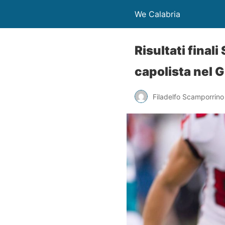
We Calabria
Risultati fina
capolista nel 
Filadelfo Scamporrino