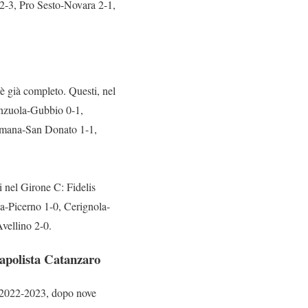
2-3, Pro Sesto-Novara 2-1,
a è già completo. Questi, nel
enzuola-Gubbio 0-1,
ermana-San Donato 1-1,
i nel Girone C: Fidelis
a-Picerno 1-0, Cerignola-
Avellino 2-0.
capolista Catanzaro
e C 2022-2023, dopo nove