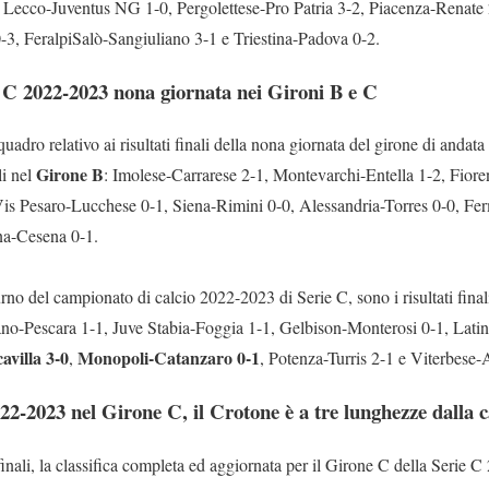
Lecco-Juventus NG 1-0, Pergolettese-Pro Patria 3-2, Piacenza-Renate 
-3, FeralpiSalò-Sangiuliano 3-1 e Triestina-Padova 0-2.
rie C 2022-2023 nona giornata nei Gironi B e C
uadro relativo ai risultati finali della nona giornata del girone di andat
Girone B
li nel
: Imolese-Carrarese 2-1, Montevarchi-Entella 1-2, Fior
is Pesaro-Lucchese 0-1, Siena-Rimini 0-0, Alessandria-Torres 0-0, F
a-Cesena 0-1.
urno del campionato di calcio 2022-2023 di Serie C, sono i risultati final
no-Pescara 1-1, Juve Stabia-Foggia 1-1, Gelbison-Monterosi 0-1, Latin
villa 3-0
Monopoli-Catanzaro 0-1
,
, Potenza-Turris 2-1 e Viterbese-
022-2023 nel Girone C, il Crotone è a tre lunghezze dalla 
ti finali, la classifica completa ed aggiornata per il Girone C della Seri