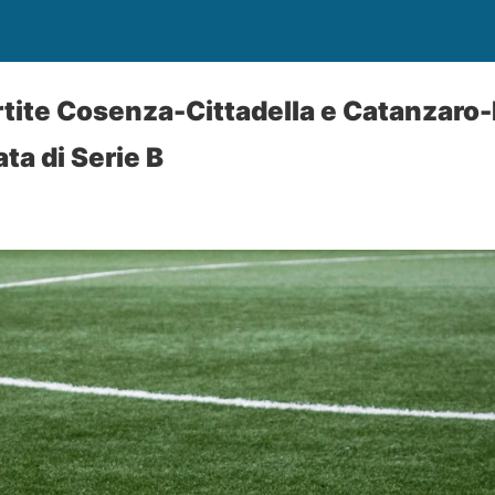
artite Cosenza-Cittadella e Catanzaro
ta di Serie B