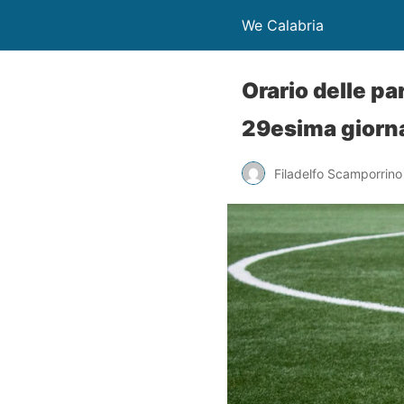
We Calabria
Orario delle p
29esima giorna
Filadelfo Scamporrino