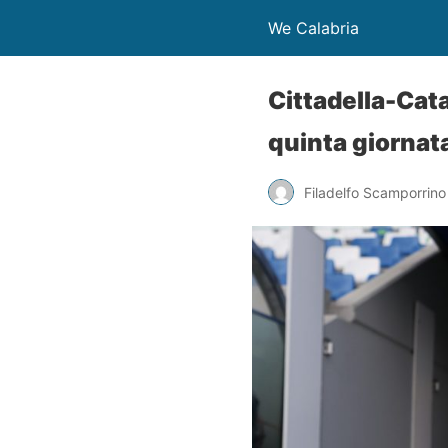
We Calabria
Cittadella-Cat
quinta giornata
Filadelfo Scamporrino