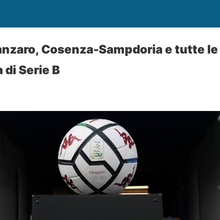
anzaro, Cosenza-Sampdoria e tutte le a
 di Serie B