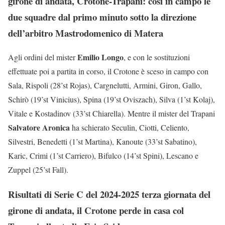
girone di andata, Crotone-Trapani: così in campo le
due squadre dal primo minuto sotto la direzione
dell’arbitro Mastrodomenico di Matera
Emilio Longo
Agli ordini del mister
, e con le sostituzioni
effettuate poi a partita in corso, il Crotone è sceso in campo con
Sala, Rispoli (28’st Rojas), Cargnelutti, Armini, Giron, Gallo,
Schirò (19’st Vinicius), Spina (19’st Oviszach), Silva (1’st Kolaj),
Vitale e Kostadinov (33’st Chiarella). Mentre il mister del Trapani
Salvatore Aronica
ha schierato Seculin, Ciotti, Celiento,
Silvestri, Benedetti (1’st Martina), Kanoute (33’st Sabatino),
Karic, Crimi (1’st Carriero), Bifulco (14’st Spini), Lescano e
Zuppel (25’st Fall).
Risultati di Serie C del 2024-2025 terza giornata del
girone di andata, il Crotone perde in casa col