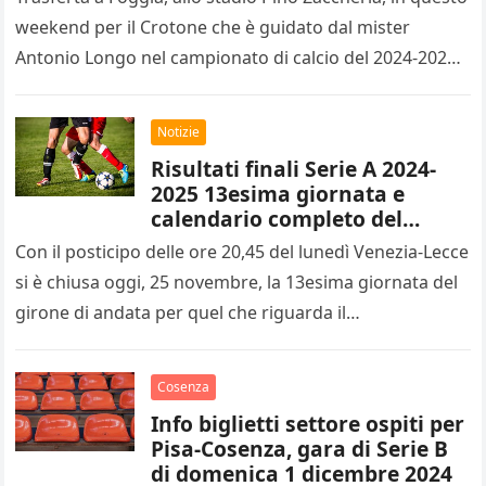
weekend per il Crotone che è guidato dal mister
Antonio Longo nel campionato di calcio del 2024-2025
di…
Notizie
Risultati finali Serie A 2024-
2025 13esima giornata e
calendario completo del
14esimo turno
Con il posticipo delle ore 20,45 del lunedì Venezia-Lecce
si è chiusa oggi, 25 novembre, la 13esima giornata del
girone di andata per quel che riguarda il…
Cosenza
Info biglietti settore ospiti per
Pisa-Cosenza, gara di Serie B
di domenica 1 dicembre 2024