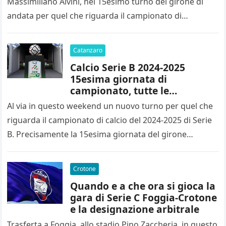
Massimiliano Alvini, nel 15esimo turno del girone di
andata per quel che riguarda il campionato di…
Catanzaro
Calcio Serie B 2024-2025
15esima giornata di
campionato, tutte le
designazioni arbitrali
Al via in questo weekend un nuovo turno per quel che
riguarda il campionato di calcio del 2024-2025 di Serie
B. Precisamente la 15esima giornata del girone…
Crotone
Quando e a che ora si gioca la
gara di Serie C Foggia-Crotone
e la designazione arbitrale
Trasferta a Foggia, allo stadio Pino Zaccheria, in questo