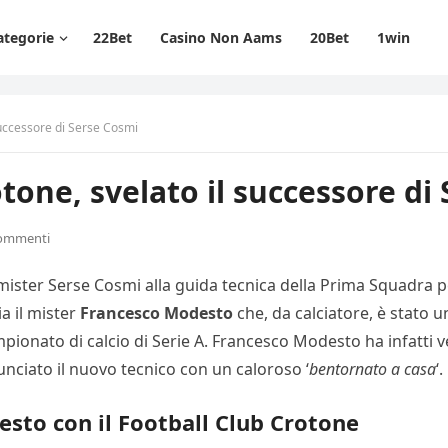
ategorie
22Bet
Casino Non Aams
20Bet
1win
successore di Serse Cosmi
tone, svelato il successore di
commenti
l mister Serse Cosmi alla guida tecnica della Prima Squadra p
a il mister
Francesco Modesto
che, da calciatore, è stato u
onato di calcio di Serie A. Francesco Modesto ha infatti vest
unciato il nuovo tecnico con un caloroso ‘
bentornato a casa
‘.
sto con il Football Club Crotone