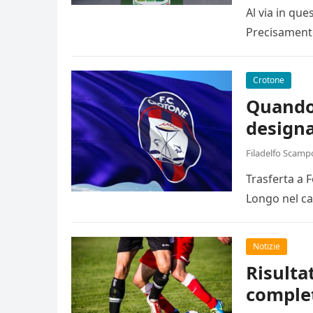
Al via in qu
Precisamente
Crotone
Quando 
designa
Filadelfo Scamp
Trasferta a 
Longo nel ca
Notizie
Risulta
comple