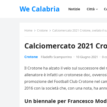
We Calabria
Notizie
Città
C
Home
Crotone
Calciomercato 2021 Crotone, svelato il 
Calciomercato 2021 Cro
Crotone
Filadelfo Scamporrino
·
10 Giugno 2021
·
0 
Il Crotone ha alzato il velo sul successore de
allenatore è infatti un crotonese doc, ovverosi
promozione del Football Club Crotone nel campi
2016 con la società che, con una nota, ha ann
Un biennale per Francesco Mode