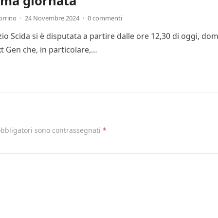
ima giornata
orrino
·
24 Novembre 2024
·
0 commenti
Ezio Scida si è disputata a partire dalle ore 12,30 di oggi, 
t Gen che, in particolare,…
obbligatori sono contrassegnati
*