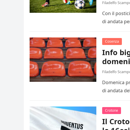
Filadelfo Scamp
Con il posti
di andata pe
Cosenza
Info big
domeni
Filadelfo Scamp
Domenica pro
di andata de
Crotone
Il Crot