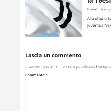
la 16es
Filadelfo Scamp
Allo stadio 
Juventus Nex
Lascia un commento
Il tuo indirizzo email non sarà pubblicato.
I campi 
Commento
*