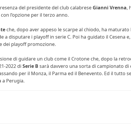
presenza del presidente del club calabrese
Gianni Vrenna
, 
con l’opzione per il terzo anno.
nte
che, dopo aver appeso le scarpe al chiodo, ha maturato 
 a disputare i playoff in serie C. Poi ha guidato il Cesena e
nale dei playoff promozione.
casione di guidare un club come il Crotone che, dopo la retro
021-2022 di
Serie B
sarà davvero una sorta di campionato di c
ssando per il Monza, il Parma ed il Benevento. Ed il tutto se
a a Perugia.