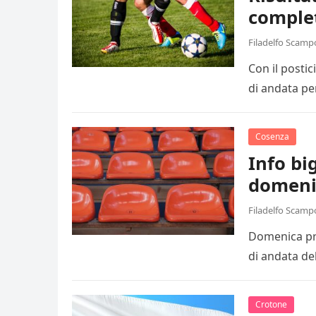
comple
Filadelfo Scamp
Con il posti
di andata pe
Cosenza
Info big
domeni
Filadelfo Scamp
Domenica pro
di andata de
Crotone