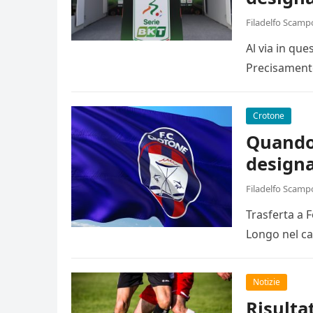
Filadelfo Scamp
Al via in qu
Precisamente
Crotone
Quando 
designa
Filadelfo Scamp
Trasferta a 
Longo nel ca
Notizie
Risulta