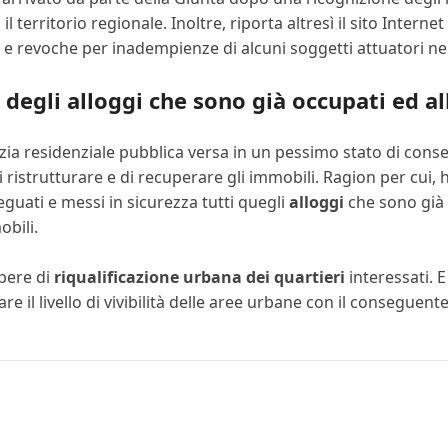
 territorio regionale. Inoltre, riporta altresì il sito Internet
 e revoche per inadempienze di alcuni soggetti attuatori nell
 degli alloggi che sono già occupati ed al
izia residenziale pubblica versa in un pessimo stato di cons
 ristrutturare e di recuperare gli immobili. Ragion per cui, h
guati e messi in sicurezza tutti quegli
alloggi
che sono già o
obili.
opere di
riqualificazione urbana dei quartieri
interessati. 
re il livello di vivibilità delle aree urbane con il consegue