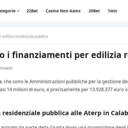
ategorie
22Bet
Casino Non Aams
20Bet
1win
r edilizia residenziale pubblica
o i finanziamenti per edilizia 
ommenti
p
, che sono le Amministrazioni pubbliche per la gestione degli
si 14 milioni di euro, e precisamente per 13.928.377 euro 
a residenziale pubblica alle Aterp in Calab
è arrivato da parte della Giunta dopo una ricognizione degli i