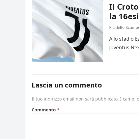
Il Crot
la 16es
Filadelfo Scamp
Allo stadio 
Juventus Nex
Lascia un commento
Il tuo indirizzo email non sarà pubblicato.
I campi 
Commento
*