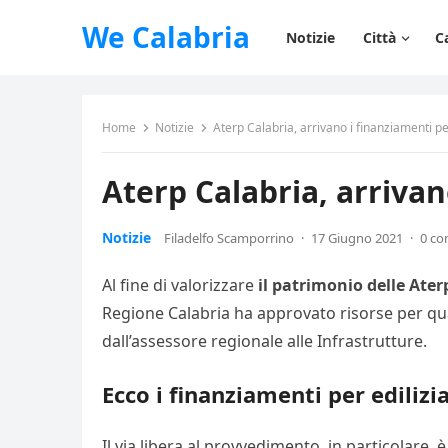
We Calabria
Notizie
Città
C
Home
Notizie
Aterp Calabria, arrivano i finanziamenti pe
Aterp Calabria, arrivan
Notizie
Filadelfo Scamporrino
·
17 Giugno 2021
·
0 c
Al fine di valorizzare
il patrimonio delle Ater
Regione Calabria ha approvato risorse per qua
dall’assessore regionale alle Infrastrutture.
Ecco i finanziamenti per edilizi
Il via libera al provvedimento, in particolare, 