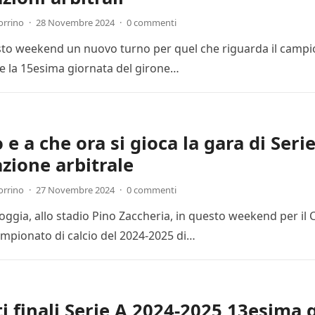
orrino
·
28 Novembre 2024
·
0 commenti
esto weekend un nuovo turno per quel che riguarda il campion
 la 15esima giornata del girone…
e a che ora si gioca la gara di Seri
zione arbitrale
orrino
·
27 Novembre 2024
·
0 commenti
Foggia, allo stadio Pino Zaccheria, in questo weekend per il
mpionato di calcio del 2024-2025 di…
ti finali Serie A 2024-2025 13esima 