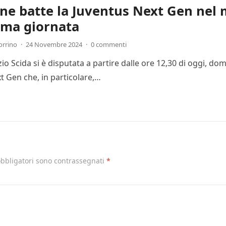
one batte la Juventus Next Gen nel 
ima giornata
orrino
·
24 Novembre 2024
·
0 commenti
Ezio Scida si è disputata a partire dalle ore 12,30 di oggi, 
t Gen che, in particolare,…
obbligatori sono contrassegnati
*