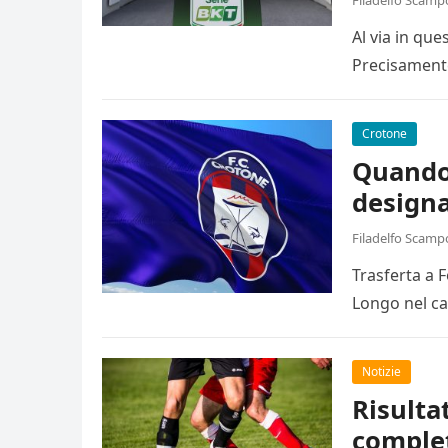
Filadelfo Scamp
Al via in qu
Precisamente
Crotone
Quando 
designa
Filadelfo Scamp
Trasferta a 
Longo nel ca
Notizie
Risulta
comple