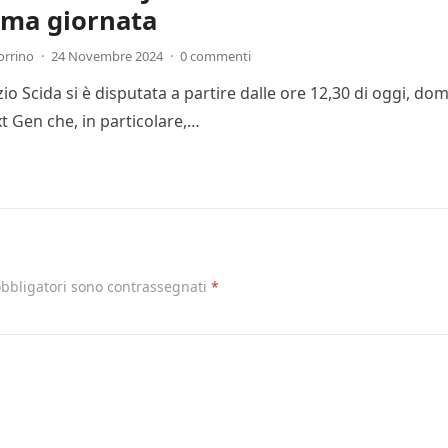
ima giornata
orrino
·
24 Novembre 2024
·
0 commenti
Ezio Scida si è disputata a partire dalle ore 12,30 di oggi, 
t Gen che, in particolare,…
obbligatori sono contrassegnati
*