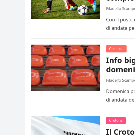
Filadelfo Scamp
Con il posti
di andata pe
Cosenza
Info big
domeni
Filadelfo Scamp
Domenica pro
di andata de
Crotone
Il Crot