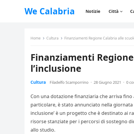
We Calabria
Notizie
Città
C
Home
Cultura
Finanziamenti Regione Calabria alle scuole,
Finanziamenti Regione C
l’inclusione
Cultura
Filadelfo Scamporrino
·
28 Giugno 2021
·
0 c
Con una dotazione finanziaria che arriva fino a
particolare, è stato annunciato nella giornata d
inclusione’ è un progetto che è destinato ai rag
risorse stanziate per i percorsi di sostegno di
allo studio.