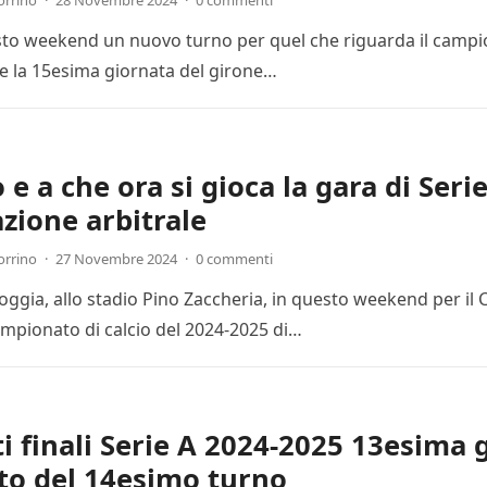
orrino
·
28 Novembre 2024
·
0 commenti
esto weekend un nuovo turno per quel che riguarda il campion
 la 15esima giornata del girone…
e a che ora si gioca la gara di Seri
zione arbitrale
orrino
·
27 Novembre 2024
·
0 commenti
Foggia, allo stadio Pino Zaccheria, in questo weekend per il
mpionato di calcio del 2024-2025 di…
ti finali Serie A 2024-2025 13esima 
to del 14esimo turno