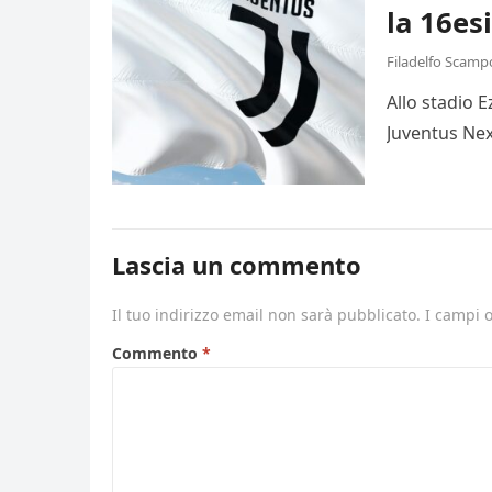
la 16es
Filadelfo Scamp
Allo stadio 
Juventus Nex
Lascia un commento
Il tuo indirizzo email non sarà pubblicato.
I campi 
Commento
*