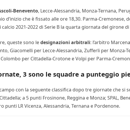
Ascoli-Benevento
, Lecce-Alessandria, Monza-Ternana, Peru
chio d’inizio che è fissato alle ore 18,30. Parma-Cremonese, 
 calcio 2021-2022 di Serie B la quarta giornata del girone di
tre, queste sono le
designazioni arbitrali
: l’arbitro Marce
nto, Giacomelli per Lecce-Alessandria, Zufferli per Monza-
, Colombo per Cittadella-Crotone e Volpi per Parma-Cremon
giornate, 3 sono le squadre a punteggio pi
campo con la seguente classifica dopo tre giornate che si son
Cittadella; a 5 punti Frosinone, Reggina e Monza; SPAL, Ben
ro punti LR Vicenza, Alessandria, Ternana e Pordenone.