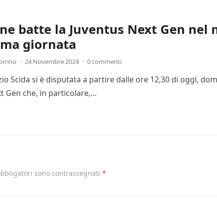
one batte la Juventus Next Gen nel 
ima giornata
orrino
·
24 Novembre 2024
·
0 commenti
Ezio Scida si è disputata a partire dalle ore 12,30 di oggi, 
t Gen che, in particolare,…
obbligatori sono contrassegnati
*