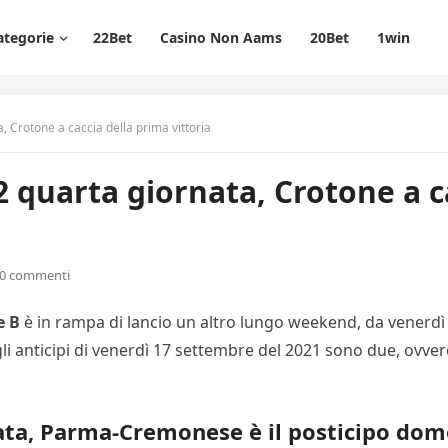
ategorie
22Bet
Casino Non Aams
20Bet
1win
, Crotone a caccia della prima vittoria
2 quarta giornata, Crotone a c
0 commenti
e B
è in rampa di lancio un altro lungo weekend, da venerdì
 gli anticipi di venerdì 17 settembre del 2021 sono due, ovve
ata, Parma-Cremonese è il posticipo dom