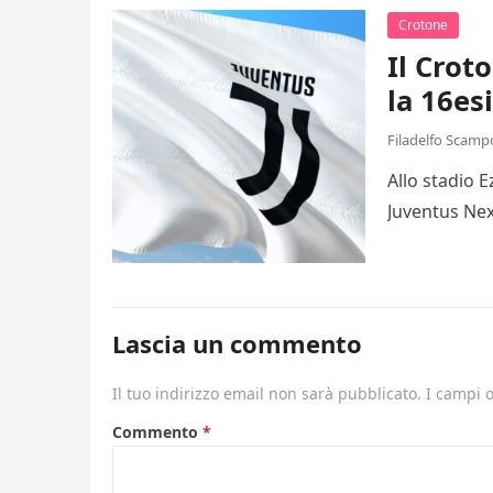
Crotone
Il Crot
la 16es
Filadelfo Scamp
Allo stadio 
Juventus Nex
Lascia un commento
Il tuo indirizzo email non sarà pubblicato.
I campi 
Commento
*