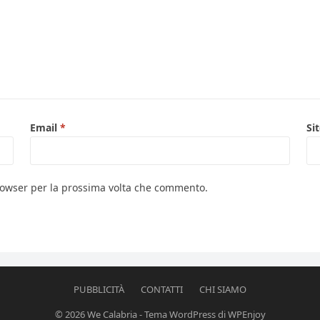
Email
*
Si
browser per la prossima volta che commento.
PUBBLICITÀ
CONTATTI
CHI SIAMO
© 2026
We Calabria
-
Tema WordPress
di
WPEnjoy