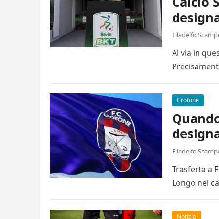
Calcio 
designa
Filadelfo Scamp
Al via in qu
Precisamente
Crotone
Quando 
designa
Filadelfo Scamp
Trasferta a 
Longo nel ca
Notizie