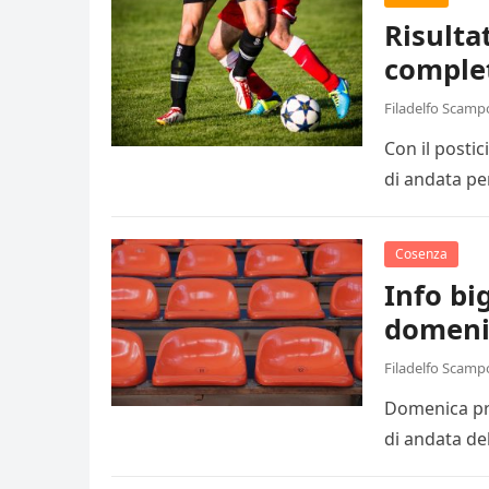
Risulta
comple
Filadelfo Scamp
Con il posti
di andata pe
Cosenza
Info big
domeni
Filadelfo Scamp
Domenica pro
di andata de