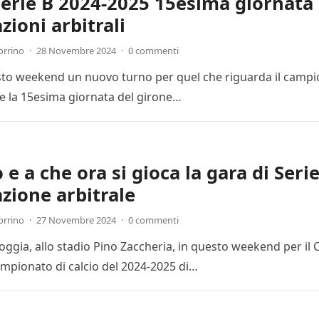
Serie B 2024-2025 15esima giornata 
zioni arbitrali
orrino
·
28 Novembre 2024
·
0 commenti
esto weekend un nuovo turno per quel che riguarda il campion
 la 15esima giornata del girone…
e a che ora si gioca la gara di Seri
zione arbitrale
orrino
·
27 Novembre 2024
·
0 commenti
Foggia, allo stadio Pino Zaccheria, in questo weekend per il
mpionato di calcio del 2024-2025 di…