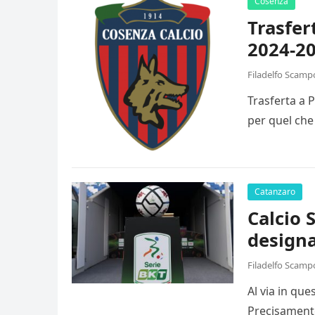
Cosenza
Trasfer
2024-20
Filadelfo Scamp
Trasferta a 
per quel che
Catanzaro
Calcio 
designa
Filadelfo Scamp
Al via in qu
Precisamente