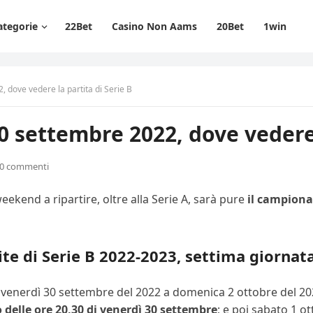
ategorie
22Bet
Casino Non Aams
20Bet
1win
dove vedere la partita di Serie B
 settembre 2022, dove vedere l
0 commenti
eekend a ripartire, oltre alla Serie A, sarà pure
il campionat
te di Serie B 2022-2023, settima giornat
 da venerdì 30 settembre del 2022 a domenica 2 ottobre del 
 delle ore 20,30 di venerdì 30 settembre
; e poi sabato 1 ot