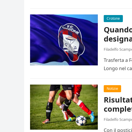
Crotone
Quando 
designa
Filadelfo Scamp
Trasferta a 
Longo nel ca
Notizie
Risulta
comple
Filadelfo Scamp
Con il posti