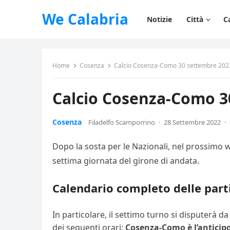
We Calabria
Notizie
Città
C
Home
Cosenza
Calcio Cosenza-Como 30 settembre 2022, 
Calcio Cosenza-Como 30
Cosenza
Filadelfo Scamporrino
·
28 Settembre 2022
·
Dopo la sosta per le Nazionali, nel prossimo w
settima giornata del girone di andata.
Calendario completo delle parti
In particolare, il settimo turno si disputerà
dei seguenti orari:
Cosenza-Como è l’anticipo