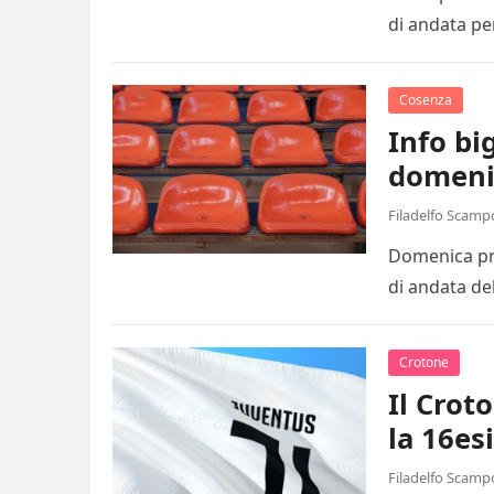
di andata pe
Cosenza
Info big
domeni
Filadelfo Scamp
Domenica pro
di andata de
Crotone
Il Crot
la 16es
Filadelfo Scamp