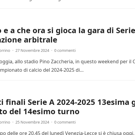
e a che ora si gioca la gara di Seri
zione arbitrale
orrino
·
27 Novembre 2024
·
0 commenti
Foggia, allo stadio Pino Zaccheria, in questo weekend per il
mpionato di calcio del 2024-2025 di…
ti finali Serie A 2024-2025 13esima 
to del 14esimo turno
orrino
·
25 Novembre 2024
·
0 commenti
cipo delle ore 20,45 del lunedì Venezia-Lecce si è chiusa ogg