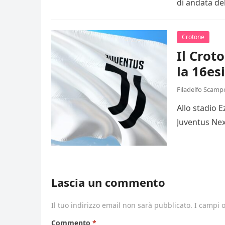
di andata de
Crotone
Il Crot
la 16es
Filadelfo Scamp
Allo stadio 
Juventus Nex
Lascia un commento
Il tuo indirizzo email non sarà pubblicato.
I campi 
Commento
*