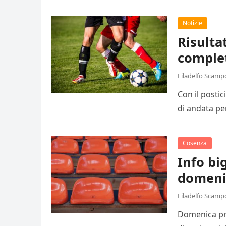
Notizie
Risulta
comple
Filadelfo Scamp
Con il posti
di andata pe
Cosenza
Info big
domeni
Filadelfo Scamp
Domenica pro