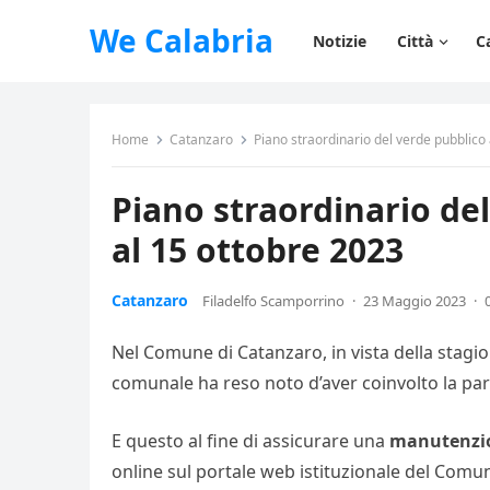
We Calabria
Notizie
Città
C
Home
Catanzaro
Piano straordinario del verde pubblico
Piano straordinario de
al 15 ottobre 2023
Catanzaro
Filadelfo Scamporrino
·
23 Maggio 2023
·
Nel Comune di Catanzaro, in vista della stagion
comunale ha reso noto d’aver coinvolto la par
E questo al fine di assicurare una
manutenzion
online sul portale web istituzionale del Comu