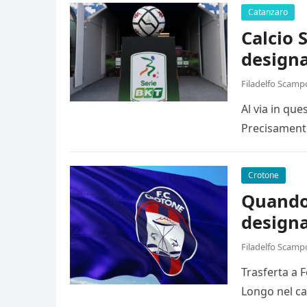
Catanzaro
Calcio 
designa
Filadelfo Scamp
Al via in qu
Precisamente
Crotone
Quando 
designa
Filadelfo Scamp
Trasferta a 
Longo nel ca