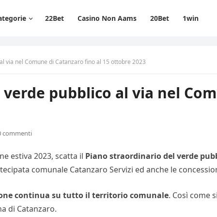
ategorie
22Bet
Casino Non Aams
20Bet
1win
 al via nel Comune di Catanzaro fino al 15 ottobre 2023
l verde pubblico al via nel Co
0 commenti
e estiva 2023, scatta il
Piano straordinario del verde pub
tecipata comunale Catanzaro Servizi ed anche le concessiona
e continua su tutto il territorio comunale
. Così come s
na di Catanzaro.