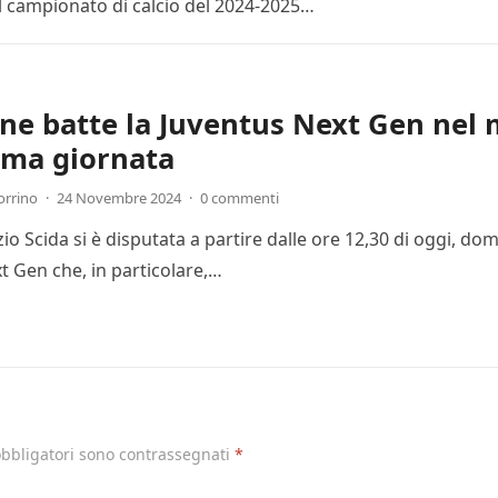
l campionato di calcio del 2024-2025…
one batte la Juventus Next Gen nel 
ima giornata
orrino
·
24 Novembre 2024
·
0 commenti
Ezio Scida si è disputata a partire dalle ore 12,30 di oggi, 
t Gen che, in particolare,…
obbligatori sono contrassegnati
*