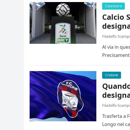
Catanzaro
Calcio 
designa
Filadelfo Scamp
Al via in qu
Precisamente
Crotone
Quando 
designa
Filadelfo Scamp
Trasferta a 
Longo nel ca