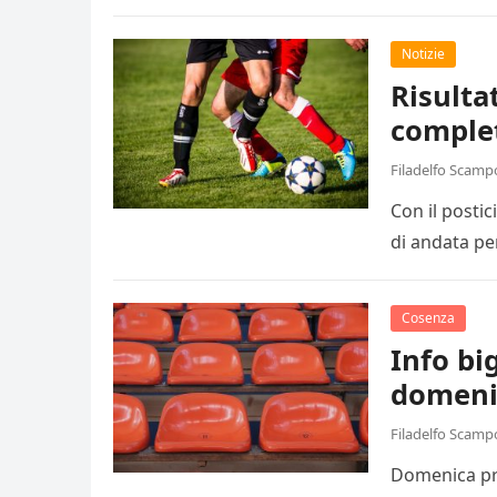
Notizie
Risulta
comple
Filadelfo Scamp
Con il posti
di andata pe
Cosenza
Info big
domeni
Filadelfo Scamp
Domenica pro