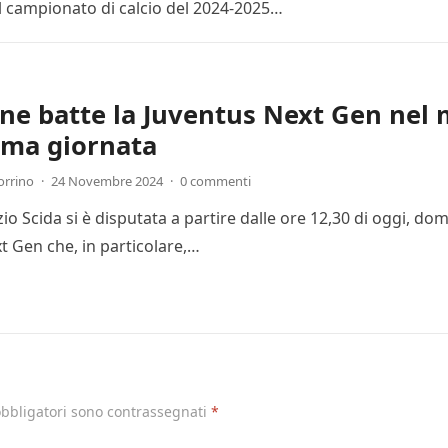
l campionato di calcio del 2024-2025…
one batte la Juventus Next Gen nel 
ima giornata
orrino
·
24 Novembre 2024
·
0 commenti
Ezio Scida si è disputata a partire dalle ore 12,30 di oggi, 
t Gen che, in particolare,…
obbligatori sono contrassegnati
*