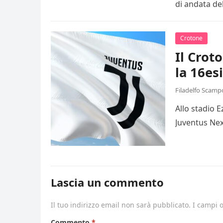
di andata de
Crotone
Il Crot
la 16es
Filadelfo Scamp
Allo stadio 
Juventus Nex
Lascia un commento
Il tuo indirizzo email non sarà pubblicato.
I campi 
Commento
*