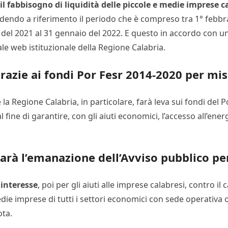
il fabbisogno di liquidità delle piccole e medie imprese c
dendo a riferimento il periodo che è compreso tra 1° febbrai
 del 2021 al 31 gennaio del 2022. E questo in accordo con un
le web istituzionale della Regione Calabria.
razie ai fondi Por Fesr 2014-2020 per mi
te la Regione Calabria, in particolare, farà leva sui fondi de
fine di garantire, con gli aiuti economici, l’accesso all’energ
sarà l’emanazione dell’Avviso pubblico pe
 interesse
, poi per gli aiuti alle imprese calabresi, contro il
die imprese di tutti i settori economici con sede operativa o
ota.