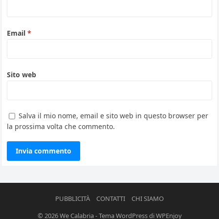
Email
*
Sito web
Salva il mio nome, email e sito web in questo browser per
la prossima volta che commento.
PUBBLICITÀ
CONTATTI
CHI SIAMO
© 2026
We Calabria
-
Tema WordPress
di
WPEnjoy