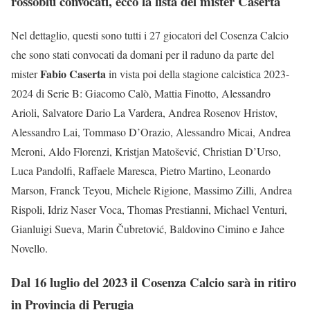
rossoblù convocati, ecco la lista del mister Caserta
Nel dettaglio, questi sono tutti i 27 giocatori del Cosenza Calcio
che sono stati convocati da domani per il raduno da parte del
Fabio Caserta
mister
in vista poi della stagione calcistica 2023-
2024 di Serie B: Giacomo Calò, Mattia Finotto, Alessandro
Arioli, Salvatore Dario La Vardera, Andrea Rosenov Hristov,
Alessandro Lai, Tommaso D’Orazio, Alessandro Micai, Andrea
Meroni, Aldo Florenzi, Kristjan Matošević, Christian D’Urso,
Luca Pandolfi, Raffaele Maresca, Pietro Martino, Leonardo
Marson, Franck Teyou, Michele Rigione, Massimo Zilli, Andrea
Rispoli, Idriz Naser Voca, Thomas Prestianni, Michael Venturi,
Gianluigi Sueva, Marin Čubretović, Baldovino Cimino e Jahce
Novello.
Dal 16 luglio del 2023 il Cosenza Calcio sarà in ritiro
in Provincia di Perugia