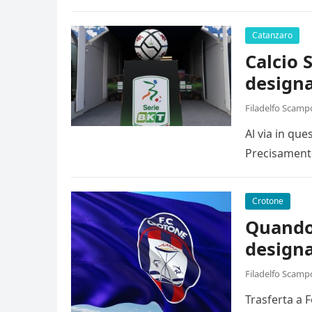
Catanzaro
Calcio 
designa
Filadelfo Scamp
Al via in qu
Precisamente
Crotone
Quando 
designa
Filadelfo Scamp
Trasferta a 