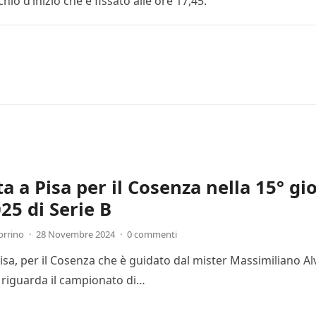
hio d’inizio che è fissato alle ore 17,45.
ta a Pisa per il Cosenza nella 15° g
25 di Serie B
orrino
·
28 Novembre 2024
·
0 commenti
Pisa, per il Cosenza che è guidato dal mister Massimiliano Al
 riguarda il campionato di…