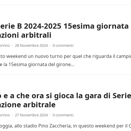
Serie B 2024-2025 15esima giornata 
zioni arbitrali
orrino
·
28 Novembre 2024
·
0 commenti
esto weekend un nuovo turno per quel che riguarda il campion
 la 15esima giornata del girone…
e a che ora si gioca la gara di Seri
zione arbitrale
orrino
·
27 Novembre 2024
·
0 commenti
Foggia, allo stadio Pino Zaccheria, in questo weekend per il