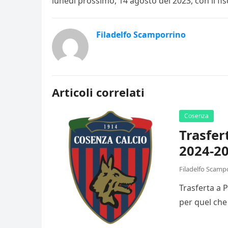
lunedì prossimo, 14 agosto del 2023, con il fisc
Filadelfo Scamporrino
Articoli correlati
Cosenza
Trasfer
2024-20
Filadelfo Scamp
Trasferta a 
per quel che