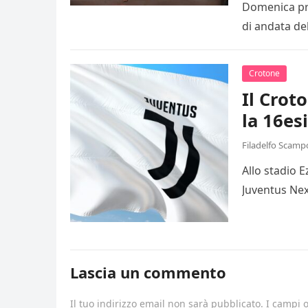
Domenica pro
di andata de
Crotone
Il Crot
la 16es
Filadelfo Scamp
Allo stadio 
Juventus Nex
Lascia un commento
Il tuo indirizzo email non sarà pubblicato.
I campi 