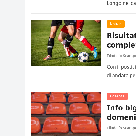
Longo nel ca
Notizie
Risulta
comple
Filadelfo Scamp
Con il posti
di andata pe
Cosenza
Info big
domeni
Filadelfo Scamp