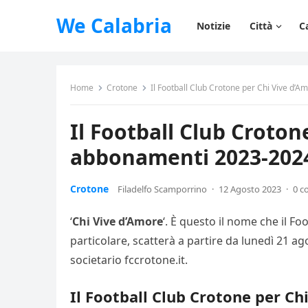
We Calabria
Notizie
Città
C
Home
Crotone
Il Football Club Crotone per Chi Vive d
Il Football Club Croto
abbonamenti 2023-202
Crotone
Filadelfo Scamporrino
·
12 Agosto 2023
·
0 c
‘
Chi Vive d’Amore
‘. È questo il nome che il F
particolare, scatterà a partire da lunedì 21 ag
societario fccrotone.it.
Il Football Club Crotone per C