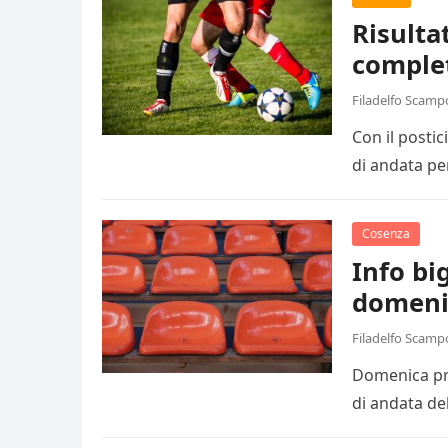
Risulta
comple
Filadelfo Scamp
Con il posti
di andata pe
Cosenza
Info big
domeni
Filadelfo Scamp
Domenica pro
di andata de