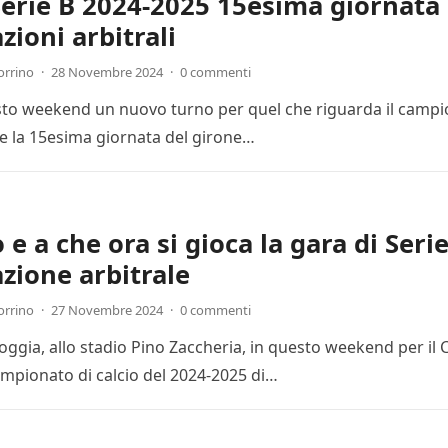
Serie B 2024-2025 15esima giornata 
zioni arbitrali
orrino
·
28 Novembre 2024
·
0 commenti
esto weekend un nuovo turno per quel che riguarda il campion
 la 15esima giornata del girone…
e a che ora si gioca la gara di Seri
zione arbitrale
orrino
·
27 Novembre 2024
·
0 commenti
Foggia, allo stadio Pino Zaccheria, in questo weekend per il
mpionato di calcio del 2024-2025 di…