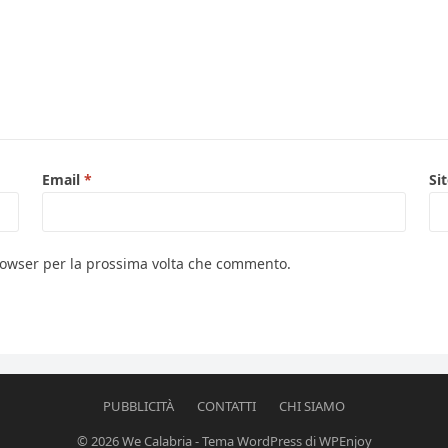
Email
*
Si
browser per la prossima volta che commento.
PUBBLICITÀ
CONTATTI
CHI SIAMO
© 2026
We Calabria
-
Tema WordPress
di
WPEnjoy