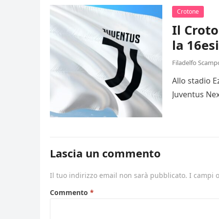
Crotone
Il Crot
la 16es
Filadelfo Scamp
Allo stadio 
Juventus Nex
Lascia un commento
Il tuo indirizzo email non sarà pubblicato.
I campi 
Commento
*