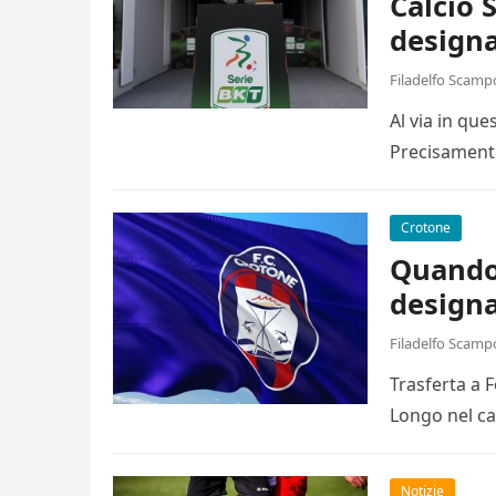
Calcio 
designa
Filadelfo Scamp
Al via in qu
Precisamente
Crotone
Quando 
designa
Filadelfo Scamp
Trasferta a 
Longo nel ca
Notizie