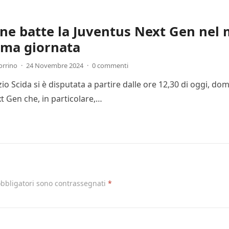
one batte la Juventus Next Gen nel 
ima giornata
orrino
·
24 Novembre 2024
·
0 commenti
Ezio Scida si è disputata a partire dalle ore 12,30 di oggi, 
t Gen che, in particolare,…
obbligatori sono contrassegnati
*