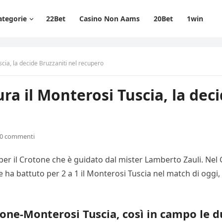
ategorie
22Bet
Casino Non Aams
20Bet
1win
scia, la decide Bruzzaniti nel recupero
ura il Monterosi Tuscia, la dec
0 commenti
, per il Crotone che è guidato dal mister Lamberto Zauli. Ne
iche ha battuto per 2 a 1 il Monterosi Tuscia nel match di og
tone-Monterosi Tuscia, così in campo le d