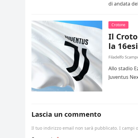
di andata de
Crotone
Il Crot
la 16es
Filadelfo Scamp
Allo stadio 
Juventus Nex
Lascia un commento
Il tuo indirizzo email non sarà pubblicato.
I campi 