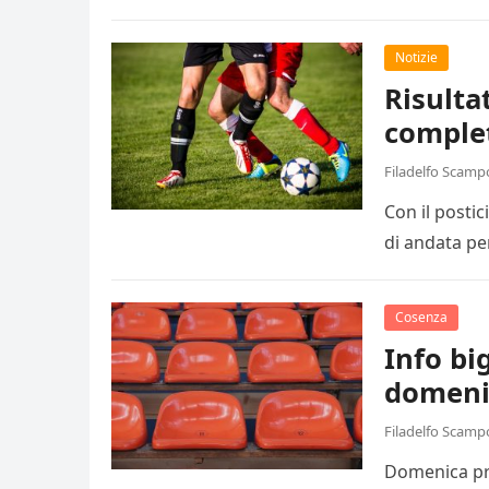
Notizie
Risulta
comple
Filadelfo Scamp
Con il posti
di andata pe
Cosenza
Info big
domeni
Filadelfo Scamp
Domenica pro