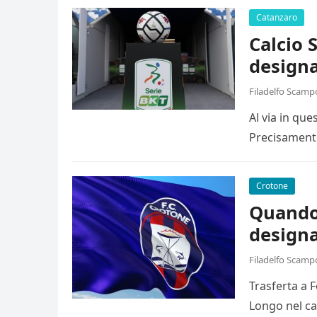
Catanzaro
Calcio 
designa
Filadelfo Scamp
Al via in qu
Precisamente
Crotone
Quando 
designa
Filadelfo Scamp
Trasferta a 
Longo nel ca