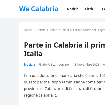
We Calabria
Notizie
Città
C
Home
Notizie
Parte in Calabria il primo bando del Prog
Parte in Calabria il p
Italia
Notizie
Filadelfo Scamporrino
·
18 Novembre 2023
·
0
Con una dotazione finanziaria che è pari a 106
questo perché, dopo l’ammissione come territo
province di Catanzaro, di Cosenza, di Crotone e
regione.calabria.it.