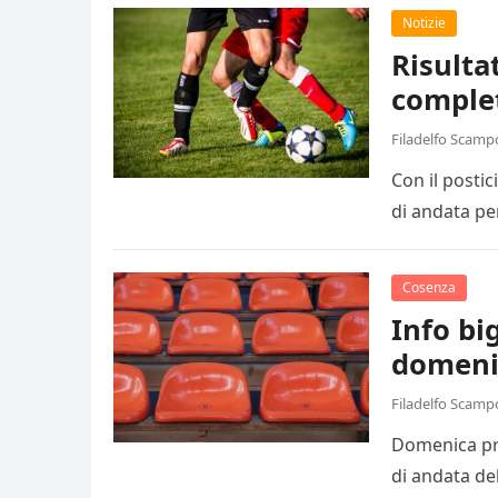
Notizie
Risulta
comple
Filadelfo Scamp
Con il posti
di andata pe
Cosenza
Info big
domeni
Filadelfo Scamp
Domenica pro
di andata de