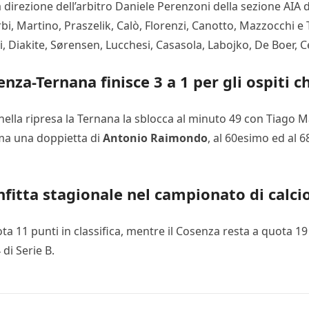
la direzione dell’arbitro Daniele Perenzoni della sezione AIA
, Martino, Praszelik, Calò, Florenzi, Canotto, Mazzocchi e 
i, Diakite, Sørensen, Lucchesi, Casasola, Labojko, De Boer, Ce
nza-Ternana finisce 3 a 1 per gli ospiti c
nella ripresa la Ternana la sblocca al minuto 49 con Tiago Ma
 ma una doppietta di
Antonio Raimondo
, al 60esimo ed al 
nfitta stagionale nel campionato di calci
ta 11 punti in classifica, mentre il Cosenza resta a quota 19
di Serie B.