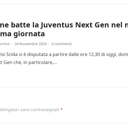
one batte la Juventus Next Gen nel 
ima giornata
orrino
·
24 Novembre 2024
·
0 commenti
Ezio Scida si è disputata a partire dalle ore 12,30 di oggi, 
t Gen che, in particolare,…
obbligatori sono contrassegnati
*