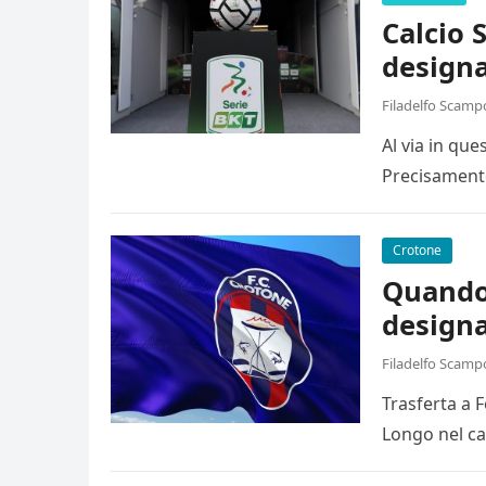
Calcio 
designa
Filadelfo Scamp
Al via in qu
Precisamente
Crotone
Quando 
designa
Filadelfo Scamp
Trasferta a 
Longo nel ca