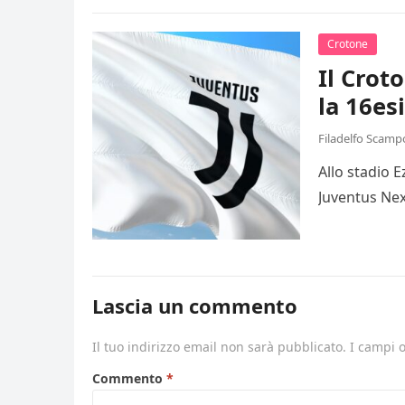
Crotone
Il Crot
la 16es
Filadelfo Scamp
Allo stadio 
Juventus Nex
Lascia un commento
Il tuo indirizzo email non sarà pubblicato.
I campi 
Commento
*