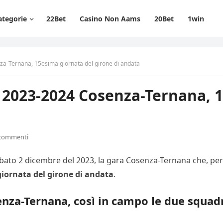
ategorie
22Bet
Casino Non Aams
20Bet
1win
nza-Ternana, 15esima giornata del girone di andata
 B 2023-2024 Cosenza-Ternana, 
 commenti
 sabato 2 dicembre del 2023, la gara Cosenza-Ternana che, per
iornata del girone di andata
.
senza-Ternana, così in campo le due squa