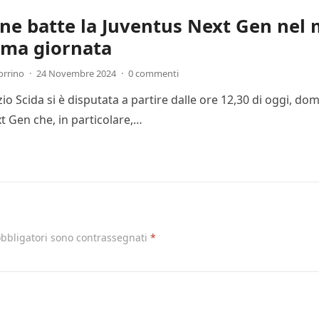
one batte la Juventus Next Gen nel 
ima giornata
orrino
·
24 Novembre 2024
·
0 commenti
Ezio Scida si è disputata a partire dalle ore 12,30 di oggi, 
t Gen che, in particolare,…
obbligatori sono contrassegnati
*