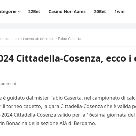
ategorie
22Bet
Casino Non Aams
20Bet
1win
osenza, ecco i convocati del mister Fabio Caserta
2024 Cittadella-Cosenza, ecco i
 commenti
che è guidato dal mister Fabio Caserta, nel campionato di cal
r il torneo cadetto, la gara Cittadella-Cosenza che è valida p
23-2024 Cittadella-Cosenza valido per la 16esima giornata del 
Kevin Bonacina della sezione AIA di Bergamo.