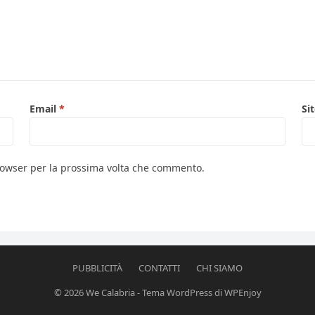
Email
*
Si
browser per la prossima volta che commento.
PUBBLICITÀ
CONTATTI
CHI SIAMO
© 2026
We Calabria
-
Tema WordPress
di
WPEnjoy