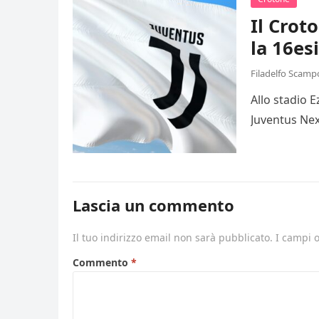
Il Crot
la 16es
Filadelfo Scamp
Allo stadio 
Juventus Nex
Lascia un commento
Il tuo indirizzo email non sarà pubblicato.
I campi 
Commento
*