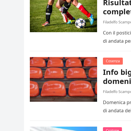
Risulta
comple
Filadelfo Scamp
Con il posti
di andata pe
Cosenza
Info big
domeni
Filadelfo Scamp
Domenica pro
di andata de
Crotone