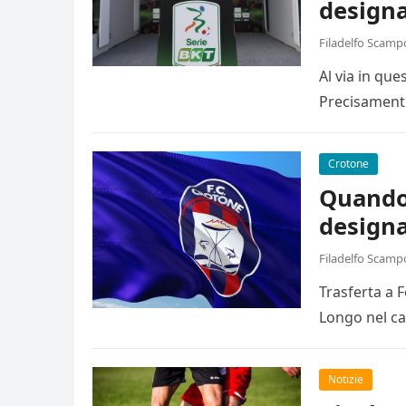
designa
Filadelfo Scamp
Al via in qu
Precisamente
Crotone
Quando 
designa
Filadelfo Scamp
Trasferta a 
Longo nel ca
Notizie