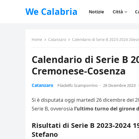
We Calabria
Notizie
Città
C
Home
Catanzaro
Calendario di Serie B 2023-2024 20es
Calendario di Serie B 
Cremonese-Cosenza
Catanzaro
Filadelfo Scamporrino
·
26 Dicembre 2023
·
Si è disputata oggi martedì 26 dicembre del 20
Serie B, ovverosia
l’ultimo turno del girone 
Risultati di Serie B 2023-2024 1
Stefano