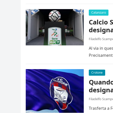
Catanzaro
Calcio 
designa
Filadelfo Scamp
Al via in qu
Precisamente
Crotone
Quando 
designa
Filadelfo Scamp
Trasferta a 