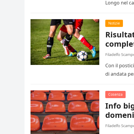
Longo nel ca
Notizie
Risulta
comple
Filadelfo Scamp
Con il posti
di andata pe
Cosenza
Info big
domeni
Filadelfo Scamp