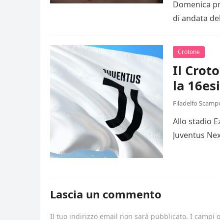
Domenica pro
di andata de
Crotone
Il Crot
la 16es
Filadelfo Scamp
Allo stadio 
Juventus Nex
Lascia un commento
Il tuo indirizzo email non sarà pubblicato.
I campi 