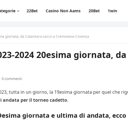
ategorie
22Bet
Casino Non Aams
20Bet
1win
ima giornata, da Catanzaro-Lecco a Cremonese-Cosenza
2023-2024 20esima giornata, d
0 commenti
23, tutta in un giorno, la 19esima giornata per quel che rig
di andata per il torneo cadetto
.
9esima giornata e ultima di andata, ecco t