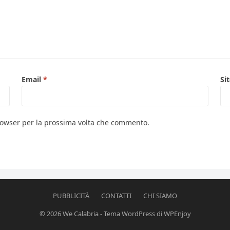
Email
*
Si
browser per la prossima volta che commento.
PUBBLICITÀ
CONTATTI
CHI SIAMO
© 2026
We Calabria
-
Tema WordPress
di
WPEnjoy