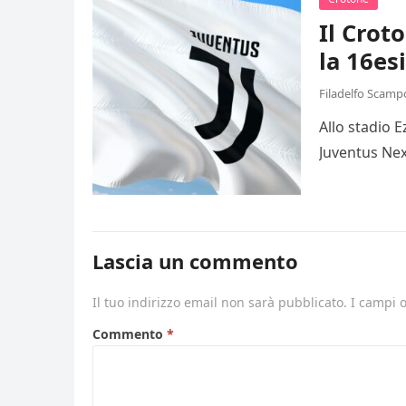
Il Crot
la 16es
Filadelfo Scamp
Allo stadio 
Juventus Nex
Lascia un commento
Il tuo indirizzo email non sarà pubblicato.
I campi 
Commento
*