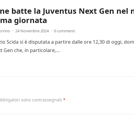
one batte la Juventus Next Gen nel 
ima giornata
orrino
·
24 Novembre 2024
·
0 commenti
Ezio Scida si è disputata a partire dalle ore 12,30 di oggi, 
t Gen che, in particolare,…
obbligatori sono contrassegnati
*