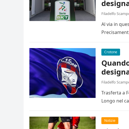
designa
Filadelfo Scamp
Al via in qu
Precisamente
Crotone
Quando 
designa
Filadelfo Scamp
Trasferta a 
Longo nel ca
Notizie