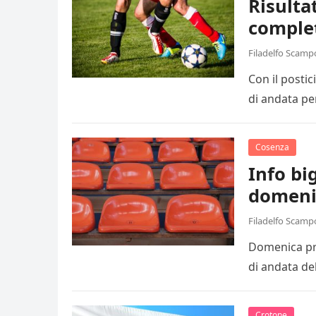
Risulta
comple
Filadelfo Scamp
Con il posti
di andata pe
Cosenza
Info big
domeni
Filadelfo Scamp
Domenica pro
di andata de
Crotone