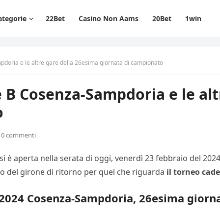
ategorie
22Bet
Casino Non Aams
20Bet
1win
mpdoria e le altre gare della 26esima giornata di campionato
ie B Cosenza-Sampdoria e le al
o
0 commenti
i è aperta nella serata di oggi, venerdì 23 febbraio del 202
no del girone di ritorno per quel che riguarda
il torneo cad
3-2024 Cosenza-Sampdoria, 26esima giorna