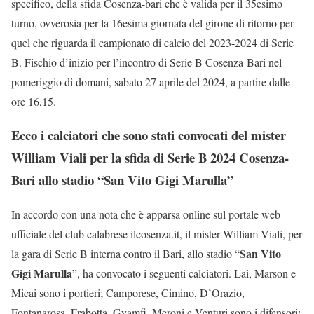
specifico, della sfida Cosenza-bari che è valida per il 35esimo
turno, ovverosia per la 16esima giornata del girone di ritorno per
quel che riguarda il campionato di calcio del 2023-2024 di Serie
B. Fischio d’inizio per l’incontro di Serie B Cosenza-Bari nel
pomeriggio di domani, sabato 27 aprile del 2024, a partire dalle
ore 16,15.
Ecco i calciatori che sono stati convocati del mister
William Viali per la sfida di Serie B 2024 Cosenza-
Bari allo stadio “San Vito Gigi Marulla”
In accordo con una nota che è apparsa online sul portale web
ufficiale del club calabrese ilcosenza.it, il mister William Viali, per
San Vito
la gara di Serie B interna contro il Bari, allo stadio “
Gigi Marulla
”, ha convocato i seguenti calciatori. Lai, Marson e
Micai sono i portieri; Camporese, Cimino, D’Orazio,
Fontanarosa, Frabotta, Gyamfi, Meroni e Venturi sono i difensori;