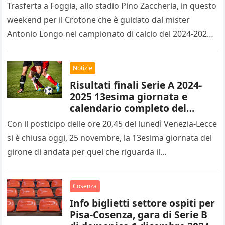
Trasferta a Foggia, allo stadio Pino Zaccheria, in questo
weekend per il Crotone che è guidato dal mister
Antonio Longo nel campionato di calcio del 2024-2025
di…
Notizie
Risultati finali Serie A 2024-
2025 13esima giornata e
calendario completo del
14esimo turno
Con il posticipo delle ore 20,45 del lunedì Venezia-Lecce
si è chiusa oggi, 25 novembre, la 13esima giornata del
girone di andata per quel che riguarda il…
Cosenza
Info biglietti settore ospiti per
Pisa-Cosenza, gara di Serie B