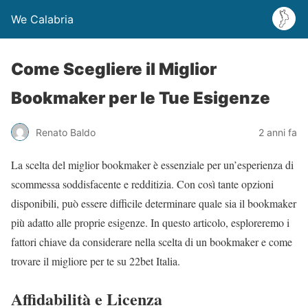
We Calabria
Come Scegliere il Miglior
Bookmaker per le Tue Esigenze
Renato Baldo
2 anni fa
La scelta del miglior bookmaker è essenziale per un’esperienza di
scommessa soddisfacente e redditizia. Con così tante opzioni
disponibili, può essere difficile determinare quale sia il bookmaker
più adatto alle proprie esigenze. In questo articolo, esploreremo i
fattori chiave da considerare nella scelta di un bookmaker e come
trovare il migliore per te su 22bet Italia.
Affidabilità e Licenza