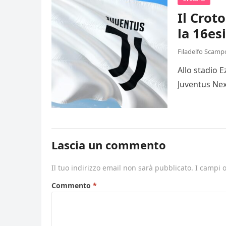
Il Crot
la 16es
Filadelfo Scamp
Allo stadio 
Juventus Nex
Lascia un commento
Il tuo indirizzo email non sarà pubblicato.
I campi 
Commento
*