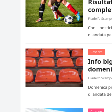
Risulta
comple
Filadelfo Scamp
Con il posti
di andata pe
Cosenza
Info big
domeni
Filadelfo Scamp
Domenica pro
di andata de
Crotone