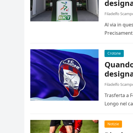
designa
Filadelfo Scamp
Al via in qu
Precisamente
Crotone
Quando 
designa
Filadelfo Scamp
Trasferta a 
Longo nel ca
Notizie