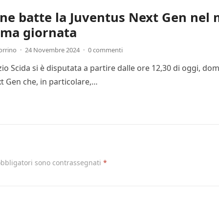
one batte la Juventus Next Gen nel 
ima giornata
orrino
·
24 Novembre 2024
·
0 commenti
Ezio Scida si è disputata a partire dalle ore 12,30 di oggi, 
t Gen che, in particolare,…
obbligatori sono contrassegnati
*