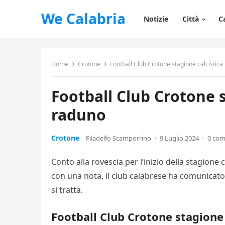
We Calabria
Notizie
Città
C
Home
Crotone
Football Club Crotone stagione calcistica 
Football Club Crotone st
raduno
Crotone
Filadelfo Scamporrino
·
9 Luglio 2024
·
0 co
Conto alla rovescia per l’inizio della stagione 
con una nota, il club calabrese ha comunicato l
si tratta.
Football Club Crotone stagione c