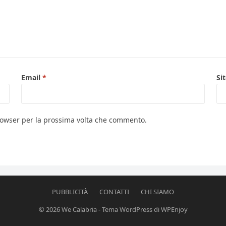
Email
*
Si
browser per la prossima volta che commento.
PUBBLICITÀ
CONTATTI
CHI SIAMO
© 2026
We Calabria
-
Tema WordPress
di
WPEnjoy