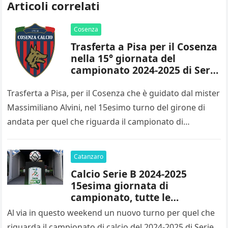
Articoli correlati
Cosenza
Trasferta a Pisa per il Cosenza
nella 15° giornata del
campionato 2024-2025 di Serie
B
Trasferta a Pisa, per il Cosenza che è guidato dal mister
Massimiliano Alvini, nel 15esimo turno del girone di
andata per quel che riguarda il campionato di…
Catanzaro
Calcio Serie B 2024-2025
15esima giornata di
campionato, tutte le
designazioni arbitrali
Al via in questo weekend un nuovo turno per quel che
riguarda il campionato di calcio del 2024-2025 di Serie