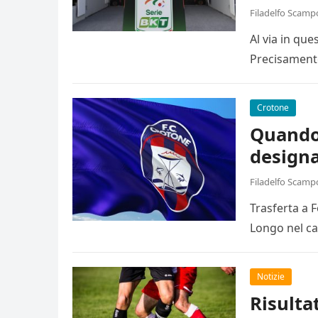
Filadelfo Scamp
Al via in qu
Precisamente
Crotone
Quando 
designa
Filadelfo Scamp
Trasferta a 
Longo nel ca
Notizie
Risulta