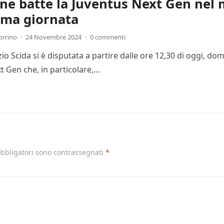
one batte la Juventus Next Gen nel 
ima giornata
orrino
·
24 Novembre 2024
·
0 commenti
Ezio Scida si è disputata a partire dalle ore 12,30 di oggi, 
t Gen che, in particolare,…
obbligatori sono contrassegnati
*