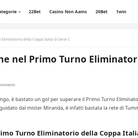
ategorie
22Bet
Casino Non Aams
20Bet
1win
Eliminatorio della Coppa Italia di Serie C
ne nel Primo Turno Eliminatori
ommenti
ongo, è bastato un gol per superare il Primo Turno Eliminator
è guidato dal mister Miranda, è infatti bastata la rete di T
rimo Turno Eliminatorio della Coppa Itali