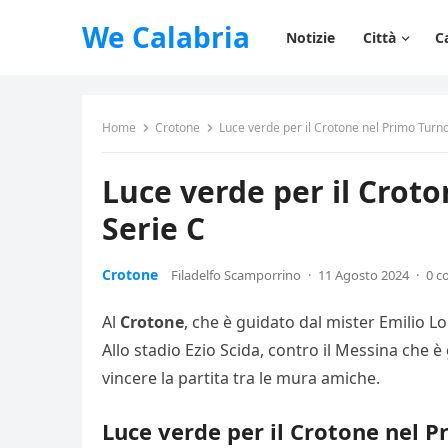
We Calabria
Notizie
Città
C
Home
Crotone
Luce verde per il Crotone nel Primo Turno 
Luce verde per il Croto
Serie C
Crotone
Filadelfo Scamporrino
·
11 Agosto 2024
·
0 c
Al
Crotone
, che è guidato dal mister Emilio L
Allo stadio Ezio Scida, contro il Messina che 
vincere la partita tra le mura amiche.
Luce verde per il Crotone nel P