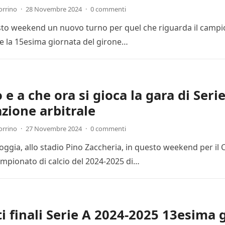
orrino
·
28 Novembre 2024
·
0 commenti
esto weekend un nuovo turno per quel che riguarda il campion
 la 15esima giornata del girone…
e a che ora si gioca la gara di Seri
zione arbitrale
orrino
·
27 Novembre 2024
·
0 commenti
Foggia, allo stadio Pino Zaccheria, in questo weekend per il
mpionato di calcio del 2024-2025 di…
ti finali Serie A 2024-2025 13esima 