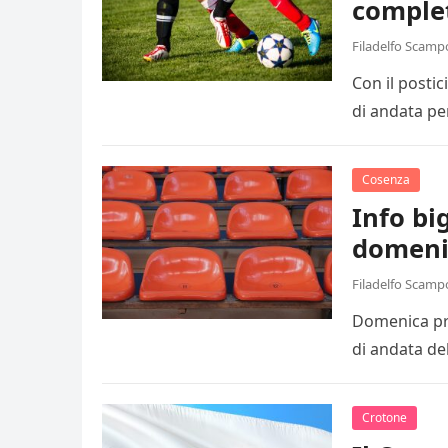
comple
Filadelfo Scamp
Con il posti
di andata pe
Cosenza
Info big
domeni
Filadelfo Scamp
Domenica pro
di andata de
Crotone