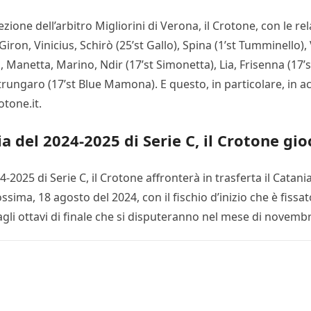
rezione dell’arbitro Migliorini di Verona, il Crotone, con le re
iron, Vinicius, Schirò (25’st Gallo), Spina (1’st Tumminello), V
anetta, Marino, Ndir (17’st Simonetta), Lia, Frisenna (17’st
Petrungaro (17’st Blue Mamona). E questo, in particolare, in
otone.it.
 del 2024-2025 di Serie C, il Crotone gio
-2025 di Serie C, il Crotone affronterà in trasferta il Catani
ima, 18 agosto del 2024, con il fischio d’inizio che è fissat
agli ottavi di finale che si disputeranno nel mese di novemb