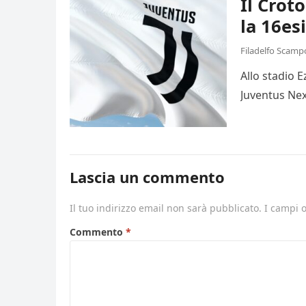
Il Crot
la 16es
Filadelfo Scamp
Allo stadio 
Juventus Nex
Lascia un commento
Il tuo indirizzo email non sarà pubblicato.
I campi 
Commento
*