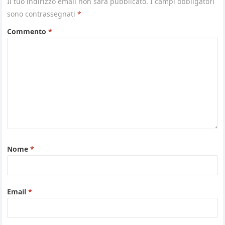
Il tuo indirizzo email non sarà pubblicato.
I campi obbligatori
sono contrassegnati
*
Commento
*
Nome
*
Email
*