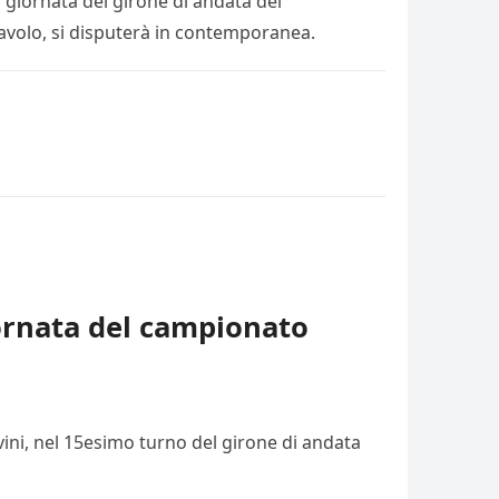
 giornata del girone di andata del
ravolo, si disputerà in contemporanea.
iornata del campionato
vini, nel 15esimo turno del girone di andata