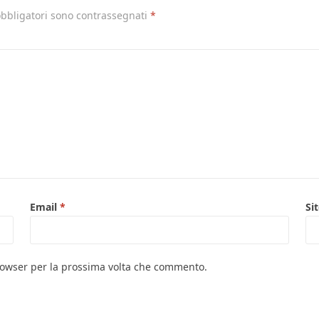
obbligatori sono contrassegnati
*
Email
*
Si
browser per la prossima volta che commento.