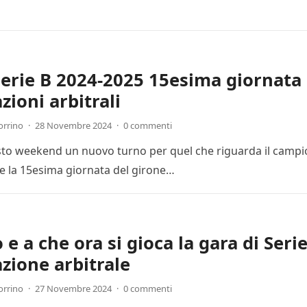
Serie B 2024-2025 15esima giornata 
zioni arbitrali
orrino
·
28 Novembre 2024
·
0 commenti
esto weekend un nuovo turno per quel che riguarda il campion
 la 15esima giornata del girone…
e a che ora si gioca la gara di Seri
zione arbitrale
orrino
·
27 Novembre 2024
·
0 commenti