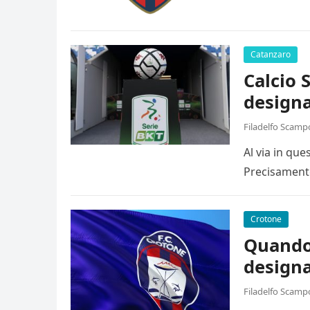
Catanzaro
Calcio 
designa
Filadelfo Scamp
Al via in qu
Precisamente
Crotone
Quando 
designa
Filadelfo Scamp