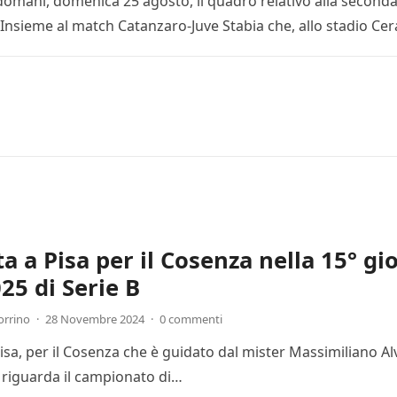
 domani, domenica 25 agosto, il quadro relativo alla seconda
. Insieme al match Catanzaro-Juve Stabia che, allo stadio Ce
ta a Pisa per il Cosenza nella 15° g
25 di Serie B
orrino
·
28 Novembre 2024
·
0 commenti
Pisa, per il Cosenza che è guidato dal mister Massimiliano Al
 riguarda il campionato di…