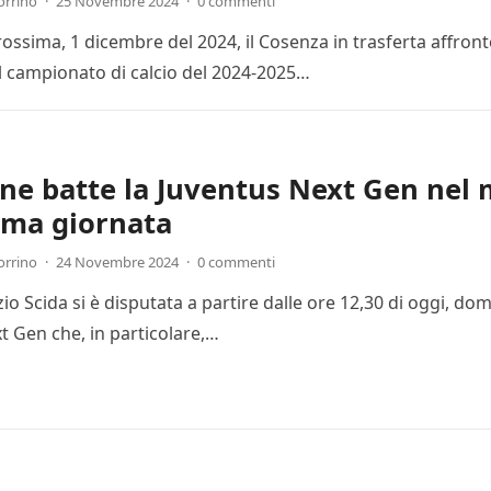
orrino
·
25 Novembre 2024
·
0 commenti
ssima, 1 dicembre del 2024, il Cosenza in trasferta affronte
l campionato di calcio del 2024-2025…
one batte la Juventus Next Gen nel 
ima giornata
orrino
·
24 Novembre 2024
·
0 commenti
Ezio Scida si è disputata a partire dalle ore 12,30 di oggi, 
t Gen che, in particolare,…