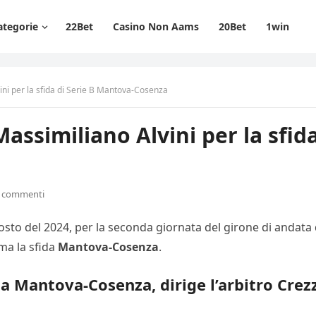
ategorie
22Bet
Casino Non Aams
20Bet
1win
ini per la sfida di Serie B Mantova-Cosenza
Massimiliano Alvini per la sfid
 commenti
to del 2024, per la seconda giornata del girone di andata 
mma la sfida
Mantova-Cosenza
.
a Mantova-Cosenza, dirige l’arbitro Crezz