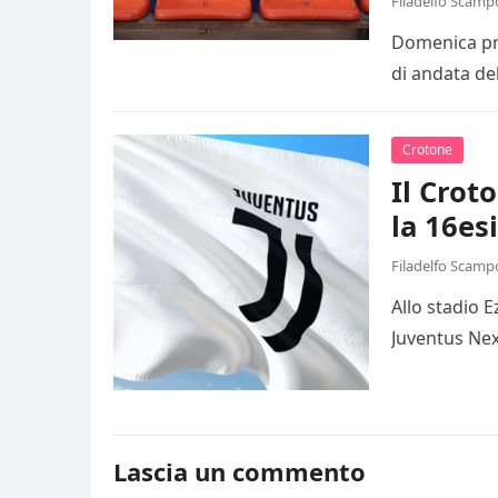
Filadelfo Scamp
Domenica pro
di andata de
Crotone
Il Crot
la 16es
Filadelfo Scamp
Allo stadio 
Juventus Nex
Lascia un commento