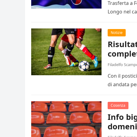
Trasferta a 
Longo nel ca
Notizie
Risulta
comple
Filadelfo Scamp
Con il posti
di andata pe
Cosenza
Info big
domeni