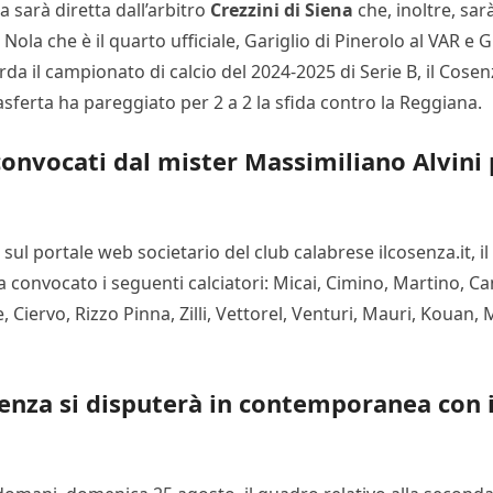
a sarà diretta dall’arbitro
Crezzini di Siena
che, inoltre, sar
ola che è il quarto ufficiale, Gariglio di Pinerolo al VAR e G
da il campionato di calcio del 2024-2025 di Serie B, il Cosenz
sferta ha pareggiato per 2 a 2 la sfida contro la Reggiana.
 convocati dal mister Massimiliano Alvini 
ul portale web societario del club calabrese ilcosenza.it, i
a convocato i seguenti calciatori: Micai, Cimino, Martino, 
, Ciervo, Rizzo Pinna, Zilli, Vettorel, Venturi, Mauri, Kouan,
senza si disputerà in contemporanea con 