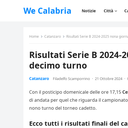
We Calabria
Notizie
Città
C
Home
Catanzaro
Risultati Serie B 2024-2025 nona giorn
Risultati Serie B 2024-
decimo turno
Catanzaro
Filadelfo Scamporrino
·
21 Ottobre 2024
·
Con il posticipo domenicale delle ore 17,15
Ce
di andata per quel che riguarda il campionato di
nono turno del torneo cadetto.
Ecco tutti i risultati finali del