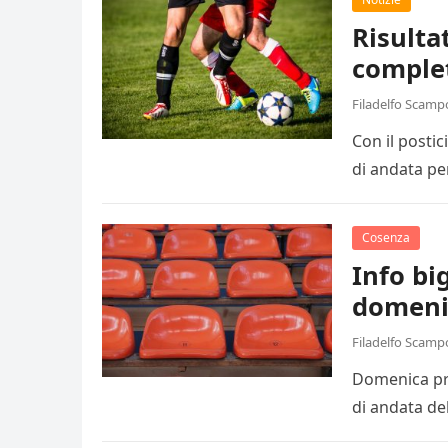
Risulta
comple
Filadelfo Scamp
Con il posti
di andata pe
Cosenza
Info big
domeni
Filadelfo Scamp
Domenica pro
di andata de