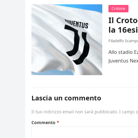
Crotone
Il Crot
la 16es
Filadelfo Scamp
Allo stadio 
Juventus Nex
Lascia un commento
Il tuo indirizzo email non sarà pubblicato.
I campi 
Commento
*