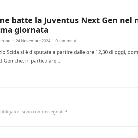
one batte la Juventus Next Gen nel 
ima giornata
orrino
·
24 Novembre 2024
·
0 commenti
Ezio Scida si è disputata a partire dalle ore 12,30 di oggi, 
t Gen che, in particolare,…
obbligatori sono contrassegnati
*