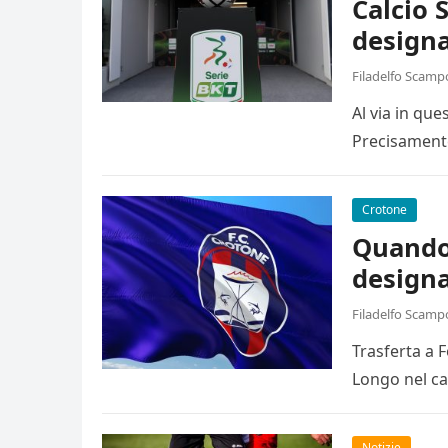
Calcio 
designa
Filadelfo Scamp
Al via in qu
Precisamente
Crotone
Quando 
designa
Filadelfo Scamp
Trasferta a 
Longo nel ca
Notizie