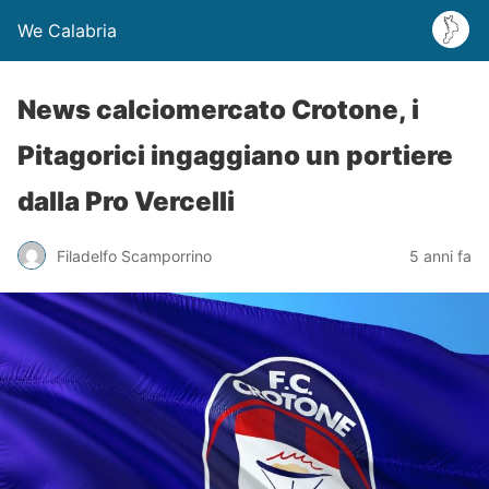
We Calabria
News calciomercato Crotone, i
Pitagorici ingaggiano un portiere
dalla Pro Vercelli
Filadelfo Scamporrino
5 anni fa