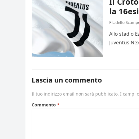
Il Crot
la 16es
Filadelfo Scamp
Allo stadio 
Juventus Nex
Lascia un commento
Il tuo indirizzo email non sarà pubblicato.
I campi 
Commento
*