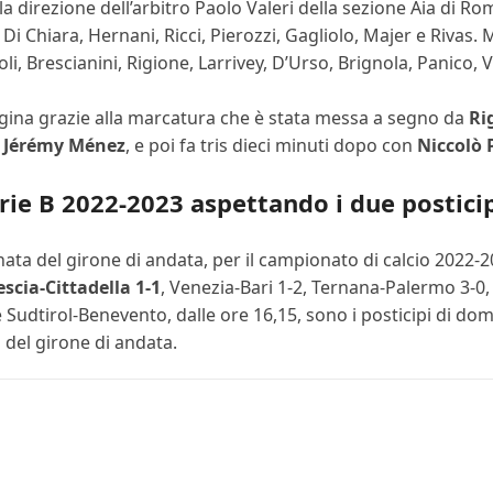
 la direzione dell’arbitro Paolo Valeri della sezione Aia di 
 Chiara, Hernani, Ricci, Pierozzi, Gagliolo, Majer e Rivas. 
li, Brescianini, Rigione, Larrivey, D’Urso, Brignola, Panico, 
eggina grazie alla marcatura che è stata messa a segno da
Ri
n
Jérémy Ménez
, e poi fa tris dieci minuti dopo con
Niccolò 
 Serie B 2022-2023 aspettando i due postici
ata del girone di andata, per il campionato di calcio 2022-20
scia-Cittadella 1-1
, Venezia-Bari 1-2, Ternana-Palermo 3-0
dtirol-Benevento, dalle ore 16,15, sono i posticipi di dom
a del girone di andata.