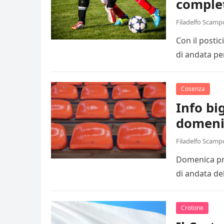
comple
Filadelfo Scamp
Con il posti
di andata pe
Cosenza
Info big
domeni
Filadelfo Scamp
Domenica pro
di andata de
Crotone