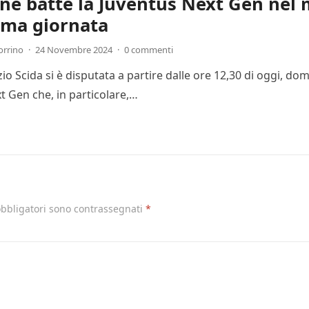
one batte la Juventus Next Gen nel 
ima giornata
orrino
·
24 Novembre 2024
·
0 commenti
Ezio Scida si è disputata a partire dalle ore 12,30 di oggi, 
t Gen che, in particolare,…
obbligatori sono contrassegnati
*