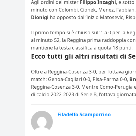
Agli ordini del mister
Filippo Inzaghi
, e sotto
minuto con Colombi, Cionek, Menez, Fabbian, Di
Dionigi
ha opposto dall’inizio Matosevic, Rispo
Il primo tempo si è chiuso sull’1 a 0 per la R
al minuto 52, la Reggina prima raddoppia co
mantiene la testa classifica a quota 18 punti.
Ecco tutti gli altri risultati di
Oltre a Reggina-Cosenza 3-0, per l’ottava giorn
match: Genoa-Cagliari 0-0, Pisa-Parma 0-0,
Bre
Reggina-Cosenza 3-0. Mentre Como-Perugia e Su
di calcio 2022-2023 di Serie B, l’ottava giornat
Filadelfo Scamporrino