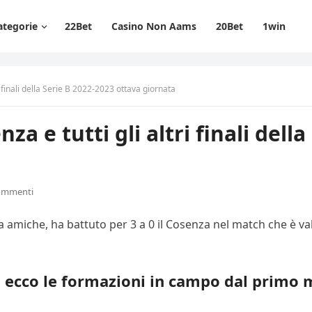
ategorie
22Bet
Casino Non Aams
20Bet
1win
i finali della Serie B 2022-2023 ottava giornata
a e tutti gli altri finali dell
ommenti
a amiche, ha battuto per 3 a 0 il Cosenza nel match che è val
, ecco le formazioni in campo dal primo 