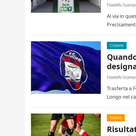
Filadelfo Scamp
Al via in qu
Precisamente
Crotone
Quando 
designa
Filadelfo Scamp
Trasferta a 
Longo nel ca
Notizie
Risulta