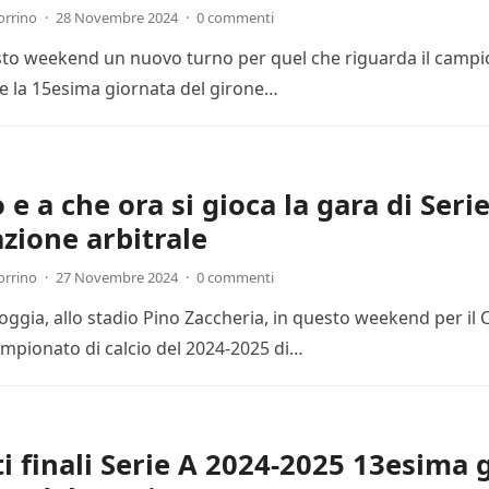
orrino
·
28 Novembre 2024
·
0 commenti
esto weekend un nuovo turno per quel che riguarda il campion
 la 15esima giornata del girone…
e a che ora si gioca la gara di Seri
zione arbitrale
orrino
·
27 Novembre 2024
·
0 commenti
Foggia, allo stadio Pino Zaccheria, in questo weekend per il
mpionato di calcio del 2024-2025 di…
ti finali Serie A 2024-2025 13esima 