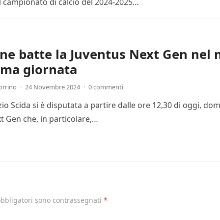
l campionato di calcio del 2024-2025…
one batte la Juventus Next Gen nel 
ima giornata
orrino
·
24 Novembre 2024
·
0 commenti
Ezio Scida si è disputata a partire dalle ore 12,30 di oggi, 
t Gen che, in particolare,…
obbligatori sono contrassegnati
*