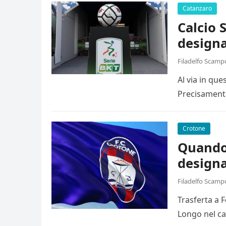
Catanzaro
Calcio 
designa
Filadelfo Scamp
Al via in qu
Precisamente
Crotone
Quando 
designa
Filadelfo Scamp
Trasferta a 
Longo nel ca