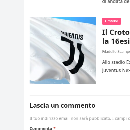
di andata de
Crotone
Il Crot
la 16es
Filadelfo Scamp
Allo stadio 
Juventus Nex
Lascia un commento
Il tuo indirizzo email non sarà pubblicato.
I campi 
Commento
*