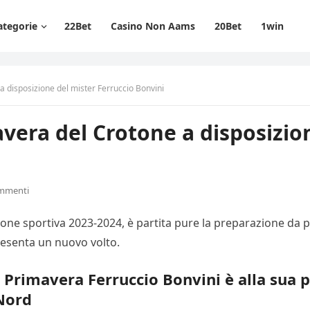
ategorie
22Bet
Casino Non Aams
20Bet
1win
a disposizione del mister Ferruccio Bonvini
avera del Crotone a disposizio
mmenti
ione sportiva 2023-2024, è partita pure la preparazione da 
resenta un nuovo volto.
 Primavera Ferruccio Bonvini è alla sua p
Nord