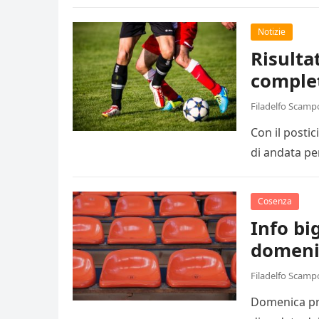
Notizie
Risulta
comple
Filadelfo Scamp
Con il posti
di andata pe
Cosenza
Info big
domeni
Filadelfo Scamp
Domenica pro