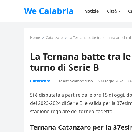
We Calabria
Notizie
Città
C
Home
Catanzaro
La Ternana batte tra le mura amiche il
La Ternana batte tra l
turno di Serie B
Catanzaro
Filadelfo Scamporrino
·
5 Maggio 2024
·
0
Si è disputata a partire dalle ore 15 di oggi,
del 2023-2024 di Serie B, è valida per la 37es
stagione regolare del torneo cadetto.
Ternana-Catanzaro per la 37esim