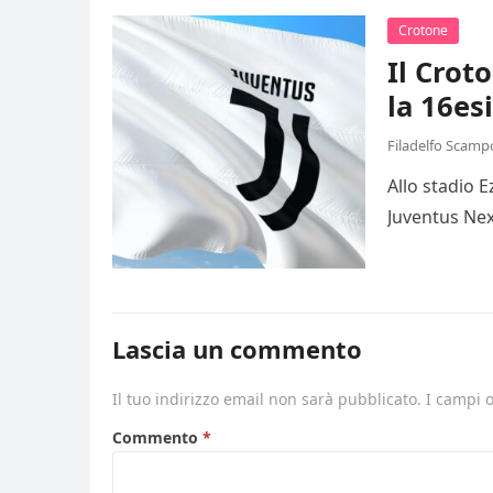
Crotone
Il Crot
la 16es
Filadelfo Scamp
Allo stadio 
Juventus Nex
Lascia un commento
Il tuo indirizzo email non sarà pubblicato.
I campi 
Commento
*