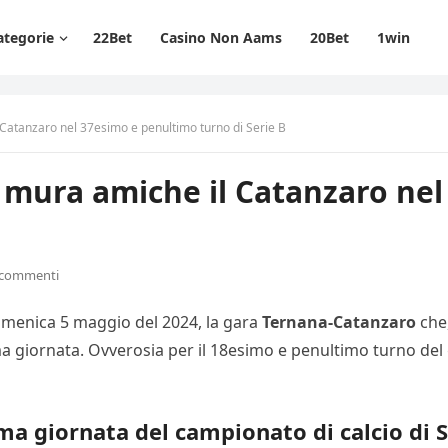
ategorie
22Bet
Casino Non Aams
20Bet
1win
 Catanzaro nel 37esimo e penultimo turno di Serie B
e mura amiche il Catanzaro ne
 commenti
 domenica 5 maggio del 2024, la gara
Ternana-Catanzaro
che,
ima giornata. Ovverosia per il 18esimo e penultimo turno del 
a giornata del campionato di calcio di S