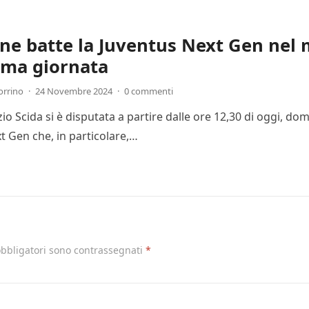
one batte la Juventus Next Gen nel 
ima giornata
orrino
·
24 Novembre 2024
·
0 commenti
Ezio Scida si è disputata a partire dalle ore 12,30 di oggi, 
t Gen che, in particolare,…
obbligatori sono contrassegnati
*