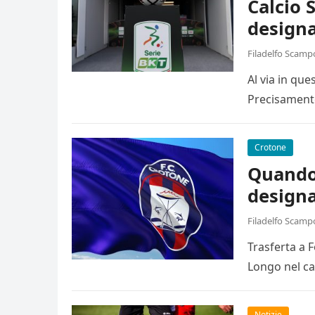
Calcio 
designa
Filadelfo Scamp
Al via in qu
Precisamente
Crotone
Quando 
designa
Filadelfo Scamp
Trasferta a 
Longo nel ca
Notizie