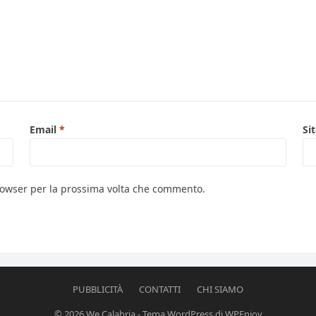
Email
*
Si
browser per la prossima volta che commento.
PUBBLICITÀ
CONTATTI
CHI SIAMO
© 2026
We Calabria
-
Tema WordPress
di
WPEnjoy