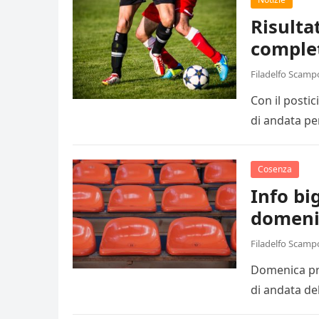
Risulta
comple
Filadelfo Scamp
Con il posti
di andata pe
Cosenza
Info big
domeni
Filadelfo Scamp
Domenica pro
di andata de