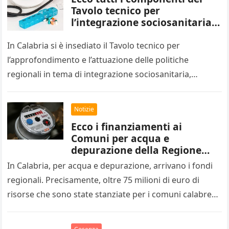
Tavolo tecnico per
l’integrazione sociosanitaria
della Calabria
In Calabria si è insediato il Tavolo tecnico per
l’approfondimento e l’attuazione delle politiche
regionali in tema di integrazione sociosanitaria,
coordinato dalla vicepresidente Giusi Princi. A darne…
Notizie
Ecco i finanziamenti ai
Comuni per acqua e
depurazione della Regione
Calabria
In Calabria, per acqua e depurazione, arrivano i fondi
regionali. Precisamente, oltre 75 milioni di euro di
risorse che sono state stanziate per i comuni calabresi.
Nell’ottica…